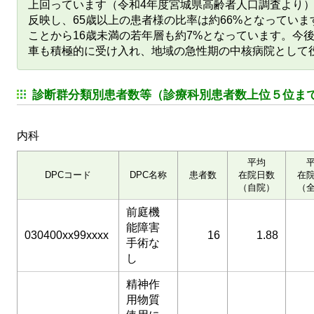
上回っています（令和4年度宮城県高齢者人口調査より
反映し、65歳以上の患者様の比率は約66%となってい
ことから16歳未満の若年層も約7%となっています。今
車も積極的に受け入れ、地域の急性期の中核病院として
診断群分類別患者数等（診療科別患者数上位５位ま
内科
平均
DPCコード
DPC名称
患者数
在院日数
在
（自院）
（
前庭機
能障害
030400xx99xxxx
16
1.88
手術な
し
精神作
用物質