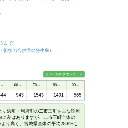
）
位まで）
・術後の合併症の発生率）
ファイルをダウンロード
0～
60～
70～
80～
90～
444
943
1543
1491
565
七ヶ浜町・利府町の二市三町を主な診療
向に差はありますが、二市三町全体の
6%より高く、宮城県全体の平均28.8%も