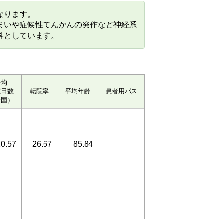
なります。
まいや症候性てんかんの発作など神経系
科としています。
平均
院日数
転院率
平均年齢
患者用パス
全国）
20.57
26.67
85.84