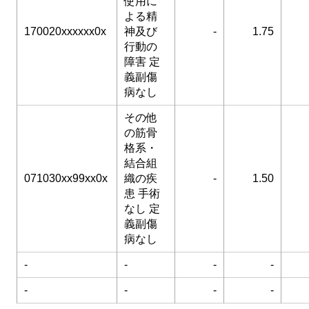
使用に
よる精
170020xxxxxx0x
神及び
-
1.75
行動の
障害 定
義副傷
病なし
その他
の筋骨
格系・
結合組
071030xx99xx0x
織の疾
-
1.50
患 手術
なし 定
義副傷
病なし
-
-
-
-
-
-
-
-