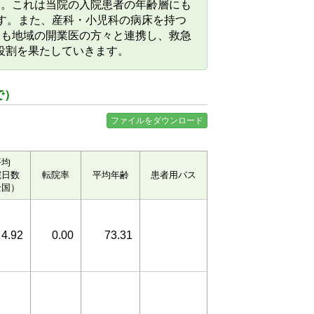
）。これは当院の入院患者の年齢層にも
ます。また、産科・小児科の病床を持つ
後も地域の開業医の方々と連携し、救急
役割を果たしていきます。
で）
ファイルをダウンロード
平均
院日数
転院率
平均年齢
患者用パス
全国）
4.92
0.00
73.31