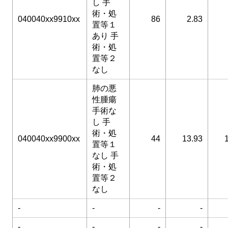
し 手
術・処
040040xx9910xx
86
2.83
置等１
あり 手
術・処
置等２
なし
肺の悪
性腫瘍
手術な
し 手
術・処
040040xx9900xx
44
13.93
置等１
なし 手
術・処
置等２
なし
-
-
-
-
-
-
-
-