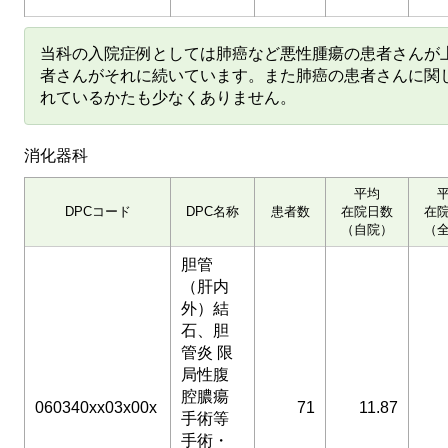
当科の入院症例としては肺癌など悪性腫瘍の患者さんが
者さんがそれに続いています。また肺癌の患者さんに関
れているかたも少なくありません。
消化器科
平均
DPCコード
DPC名称
患者数
在院日数
在
（自院）
（
胆管
（肝内
外）結
石、胆
管炎 限
局性腹
腔膿瘍
060340xx03x00x
71
11.87
手術等
手術・