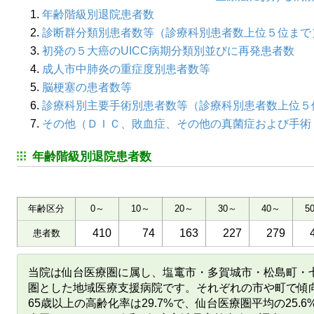
年齢階級別退院患者数
診断群分類別患者数等（診療科別患者数上位５位まで
初発の５大癌のUICC病期分類別並びに再発患者数
成人市中肺炎の重症度別患者数等
脳梗塞の患者数等
診療科別主要手術別患者数等（診療科別患者数上位５
その他（ＤＩＣ、敗血症、その他の真菌症および手術
年齢階級別退院患者数
年齢区分
0～
10～
20～
30～
40～
5
410
74
163
227
279
患者数
当院は仙台医療圏に属し、塩竃市・多賀城市・松島町・
圏とした地域医療支援病院です。それぞれの市や町で傾
65歳以上の高齢化率は29.7%で、仙台医療圏平均の25.