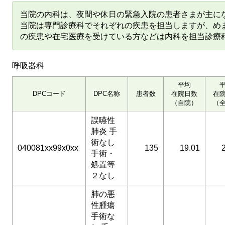
当院の内科は、夜間や休日の緊急入院の患者さまが主に
当院は専門診療科でそれぞれの疾患を担当しますが、め
の疾患や在宅医療を受けている方などは内科を担当診療
呼吸器科
平均
DPCコード
DPC名称
患者数
在院日数
在
（自院）
（
誤嚥性
肺炎 手
術なし
040081xx99x0xx
135
19.01
手術・
処置等
２なし
肺の悪
性腫瘍
手術な