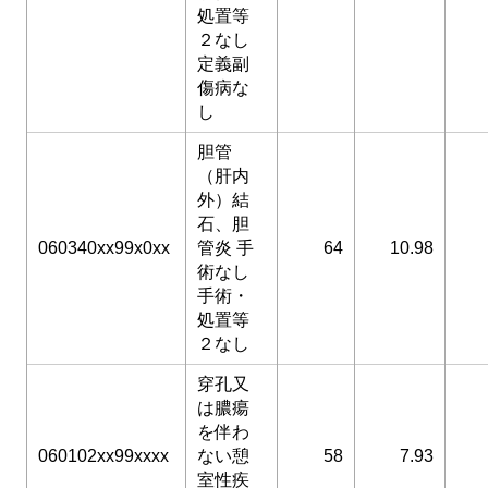
処置等
２なし
定義副
傷病な
し
胆管
（肝内
外）結
石、胆
060340xx99x0xx
管炎 手
64
10.98
術なし
手術・
処置等
２なし
穿孔又
は膿瘍
を伴わ
060102xx99xxxx
ない憩
58
7.93
室性疾