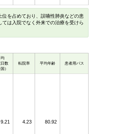
上位を占めており、誤嚥性肺炎などの患
しては入院でなく外来での治療を受けら
平均
院日数
転院率
平均年齢
患者用パス
全国）
9.21
4.23
80.92