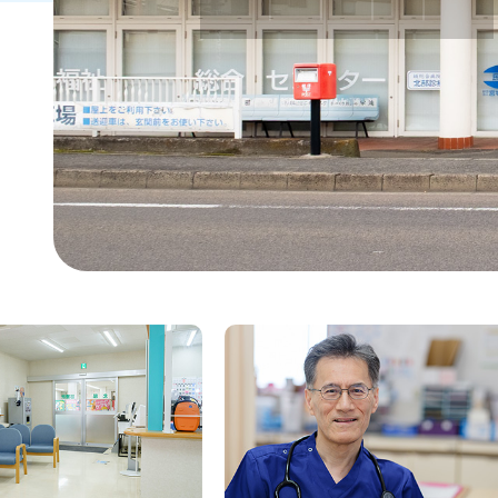
所長あいさつ
外