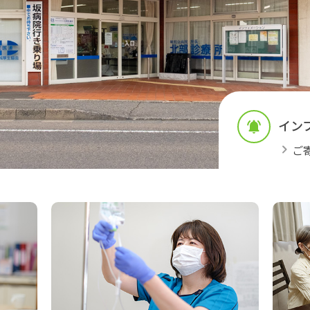
イン
ご
来診療
訪問診療