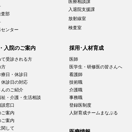
医療相談課
科
入退院支援課
検査部
放射線室
科
検査室
器センター
・入院のご案内
採用･人材育成
めて受診される方
医師
の方
医学生・研修医の皆さんへ
診療日・休診日
看護師
・休診日の対応
技術職
さんのご紹介
介護職
福祉・介護・生活相談
事務職
相談窓口
登録医制度
のご案内
人財育成チームまなぶる
のご案内
に関して
医療情報