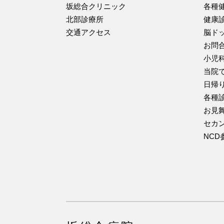
坂総合クリニック
各種
北部診療所
健康
交通アクセス
脳ド
お問
小児
当院
日帰
各種
お見
セカ
NC