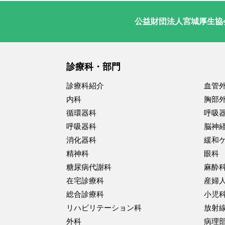
公益財団法人宮城厚生協
診療科・部門
診療科紹介
血管
内科
胸部
循環器科
呼吸
呼吸器科
脳神
消化器科
緩和
精神科
眼科
糖尿病代謝科
麻酔
在宅診療科
産婦
総合診療科
小児
リハビリテーション科
放射
外科
病理部