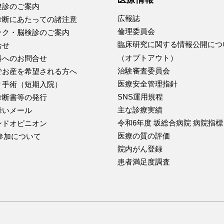
健診のご案内
広報誌
診断にあたっての諸注意
倫理委員会
ック・脳検診のご案内
臨床研究に関する情報公開につ
合せ
（オプトアウト）
科へのお問合せ
治験審査委員会
でお産を希望される方へ
医療安全管理指針
り手術（短期入院）
SNS運用規程
診断書等の発行
主な診療実績
舞いメール
令和6年度 坂総合病院 病院指標
ンドオピニオン
医療の質の評価
D参加について
院内がん登録
患者満足度調査