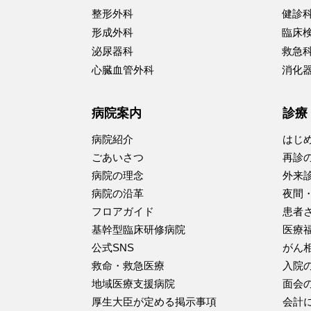
整形外科
健診
形成外科
臨床
泌尿器科
救急
心臓血管外科
消化
病院案内
診療
病院紹介
はじ
ごあいさつ
再診
病院の理念
外来
病院の沿革
夜間
フロアガイド
患者
基幹型臨床研修病院
医療
公式SNS
がん
救命・救急医療
入院
地域医療支援病院
面会
厚生大臣が定める掲示事項
会計