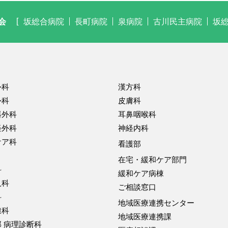
会
坂総合病院
長町病院
泉病院
古川民主病院
坂
外科
漢方科
外科
皮膚科
器外科
耳鼻咽喉科
経外科
神経内科
ケア科
看護部
在宅・緩和ケア部門
科
緩和ケア病棟
人科
ご相談窓口
科
地域医療連携センター
線科
地域医療連携課
 病理診断科