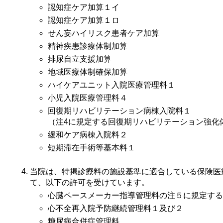
認知症ケア加算１イ
認知症ケア加算１ロ
せん妄ハイリスク患者ケア加算
精神疾患診療体制加算
排尿自立支援加算
地域医療体制確保加算
ハイケアユニット入院医療管理料１
小児入院医療管理料４
回復期リハビリテーション病棟入院料１
（注4に規定する回復期リハビリテーション強化
緩和ケア病棟入院料２
短期滞在手術等基本料１
当院は、特掲診療料の施設基準に適合している保険医
て、以下の許可を受けています。
心臓ペースメーカー指導管理料の注５に規定する
心不全再入院予防継続管理料１及び２
糖尿病合併症管理料