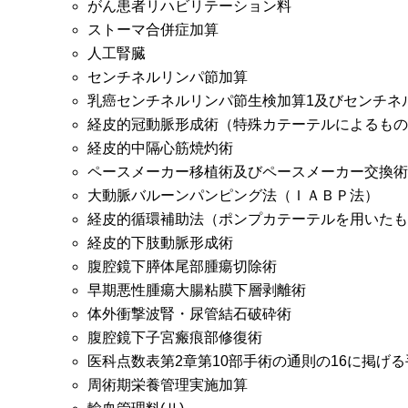
がん患者リハビリテーション料
ストーマ合併症加算
人工腎臓
センチネルリンパ節加算
乳癌センチネルリンパ節生検加算1及びセンチネ
経皮的冠動脈形成術（特殊カテーテルによるもの
経皮的中隔心筋焼灼術
ペースメーカー移植術及びペースメーカー交換術
大動脈バルーンパンピング法（ＩＡＢＰ法）
経皮的循環補助法（ポンプカテーテルを用いたも
経皮的下肢動脈形成術
腹腔鏡下膵体尾部腫瘍切除術
早期悪性腫瘍大腸粘膜下層剥離術
体外衝撃波腎・尿管結石破砕術
腹腔鏡下子宮瘢痕部修復術
医科点数表第2章第10部手術の通則の16に掲げる
周術期栄養管理実施加算