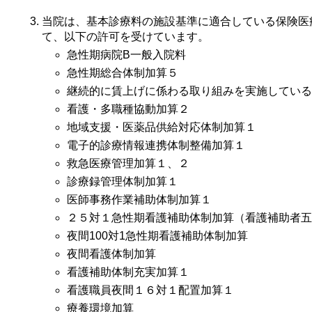
当院は、基本診療料の施設基準に適合している保険医
て、以下の許可を受けています。
急性期病院B一般入院料
急性期総合体制加算５
継続的に賃上げに係わる取り組みを実施している
看護・多職種協動加算２
地域支援・医薬品供給対応体制加算１
電子的診療情報連携体制整備加算１
救急医療管理加算１、２
診療録管理体制加算１
医師事務作業補助体制加算１
２５対１急性期看護補助体制加算（看護補助者五
夜間100対1急性期看護補助体制加算
夜間看護体制加算
看護補助体制充実加算１
看護職員夜間１６対１配置加算１
療養環境加算