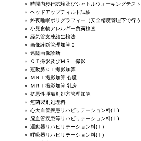
時間内歩行試験及びシャトルウォーキングテスト
ヘッドアップティルト試験
終夜睡眠ポリグラフィー（安全精度管理下で行う
小児食物アレルギー負荷検査
経気管支凍結生検法
画像診断管理加算２
遠隔画像診断
ＣＴ撮影及びＭＲＩ撮影
冠動脈ＣＴ撮影加算
ＭＲＩ撮影加算 心臓
ＭＲＩ撮影加算 乳房
抗悪性腫瘍剤処方管理加算
無菌製剤処理料
心大血管疾患リハビリテーション料(Ⅰ)
脳血管疾患等リハビリテーション料(Ⅰ)
運動器リハビリテーション料(Ⅰ)
呼吸器リハビリテーション料(Ⅰ)