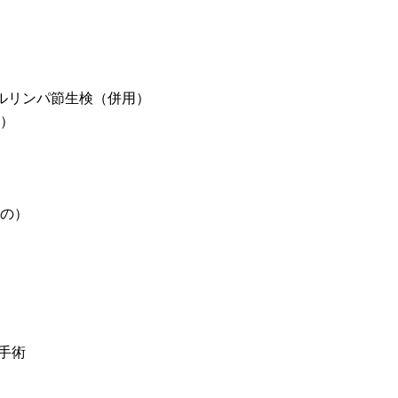
ルリンパ節生検（併用）
）
の）
手術