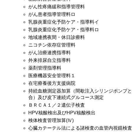
がん性疼痛緩和指導管理料
がん患者指導管理料ロ
乳腺炎重症化予防ケア・指導料イ
乳腺炎重症化予防ケア・指導料ロ
地域連携夜間・休日診療料
ニコチン依存症管理料
がん治療連携指導料
外来排尿自立指導料
薬剤管理指導料
医療機器安全管理料１
在宅療養後方支援病院
持続血糖測定器加算（間歇注入シリンジポンプと
合）及び皮下連続式グルコース測定
ＢＲＣＡ１／２遺伝子検査
HPV核酸検出及びHPV核酸検出
検体検査管理加算(Ⅳ)
心臓カテーテル法による諸検査の血管内視鏡検査