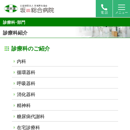
電 話
メニュー
診療科･部門
診療科紹介
診療科のご紹介
内科
循環器科
呼吸器科
消化器科
精神科
糖尿病代謝科
在宅診療科