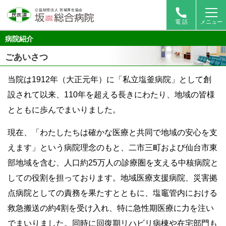
電 話
メニュー
病院紹介
ごあいさつ
当院は1912年（大正元年）に「私立塩釜病院」として創
設されて以来、110年を超える長きにわたり、地域の皆様
とともに歩んでまいりました。
現在、「わたしたちは確かな医療と共同で地域の安心を支
えます」という病院理念のもと、二市三町および仙台市東
部地域を含む、人口約25万人の診療圏を支える中核病院と
しての役割を担っております。地域医療支援病院、災害拠
点病院としての責務を果たすとともに、塩竈管内における
救急搬送の約4割を受け入れ、特に急性期医療に力を注い
でまいりました。同時に回復期リハビリ病棟や在宅部門も