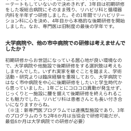
ーテートもしていないので決めきれず、3年目は初期研修
をした坂総合病院にそのまま残り、リハビリ科と循環器
内科を半年ずつ研修しました。その1年間でリハビリテー
ション科に心を決め、4年目から本格的な後期研修を開始
しました。なお、専門医は旧制度の最後の学年です。
大学病院や、他の市中病院での研修は考えませんで
したか？
初期研修からお世話になっている居心地が良い環境なの
で、大学病院や他施設で後期研修をする選択肢は考えも
しませんでした。いずれ実家を継ぐことを踏まえ、学術
活動・研究よりは臨床経験を重視しており、大学病院で
はなく市中病院を中心に後期研修をしたいと学生時代か
ら思っていました。1年ごとにコロコロ異動が発生せず、
じっくりと一施設に腰を据えて後期研修を終えられるこ
とも魅力でした。リハビリ科は患者さんとも長い付き合
いになりますからね。
（※注：新専門医プログラムでは連携型施設であり、3年
のプログラムのうち2年6か月は当協会で研修可能だが、
最低6か月は大学病院での研修が必要）