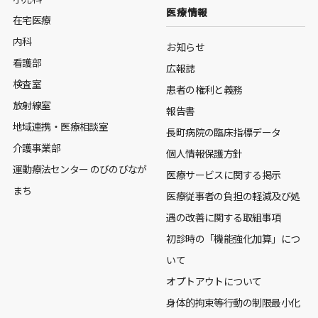
医療情報
在宅医療
内科
お知らせ
看護部
広報誌
検査室
患者の権利と義務
放射線室
報告書
地域連携・医療相談室
長町病院の臨床指標データ
介護事業部
個人情報保護方針
運動療法センター のびのびなが
医療サービスに関する掲示
まち
医療従事者の負担の軽減及び処
遇の改善に関する取組事項
初診時の「機能強化加算」につ
いて
オプトアウトについて
身体的拘束等行動の制限最小化