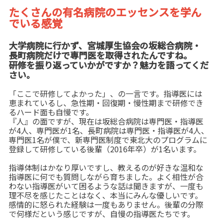
たくさんの有名病院のエッセンスを学ん
でいる感覚
大学病院に行かず、宮城厚生協会の坂総合病院・
長町病院だけで専門医を取得
されたんですね。
研修を振り返っていかがですか？魅力を語ってくだ
さい。
「ここで研修してよかった」、の一言です。指導医には
恵まれているし、急性期・回復期・慢性期まで研修でき
るハード面も自慢です。
『人』の面ですが、現在は坂総合病院は専門医・指導医
が4人、専門医が1名、長町病院は専門医・指導医が4人、
専門医1名が僕で、新専門医制度で東北大のプログラムに
登録して研修している後輩（2016年卒）が1名います。
指導体制はかなり厚いですし、教えるのが好きな温和な
指導医に何でも質問しながら育ちました。よく相性が合
わない指導医がいて困るような話は聞きますが、一度も
理不尽を感じたことはなく、本当にみんな優しいです。
感情的に怒られた経験は一度もありません。後輩の分際
で何様だという感じですが、自慢の指導医たちです。