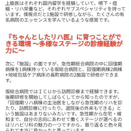
上級医はそれぞれ国内留学を経験していて、嚥下・痙
縮・リハ栄養など、それぞれサブスペシャリティを持って
います。僕視点だと1施設で研修しながら、たくさんの有
名病院のエッセンスを学んでいるような感覚です。
『ちゃんとしたリハ医』に育つことがで
きる環境
～多様なステージの診療経験が
力に～
次に『施設』の面ですが、急性期総合病院の中に回復期
病棟を1病棟持っている坂総合病院と、回復期病棟2病棟
+地域包括ケア病床の長町病院の2施設で研修ができま
す。
坂総合病院ではＩＣＵから訪問診療まで経験できます。
後期研修を開始してしばらくしてから知ったのですが、
「回復期リハ病棟の主治医をしながら急性期のリハを診
たり、訪問診療に行ったり、退院後の外来もできる」と
いう施設はあまりないみたいです。急性期から在宅・緩
和まで、自分の志向にあわせて働くステージが選べるの
はリハビリ科の魅力の一つですから、振り返ると色々見
られて本当に良かったと思っています。