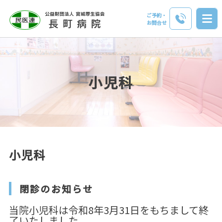
ご予約・
お問合せ
⼩児科
⼩児科
閉診のお知らせ
当院小児科は令和8年3月31日をもちまして終
了いたしました。