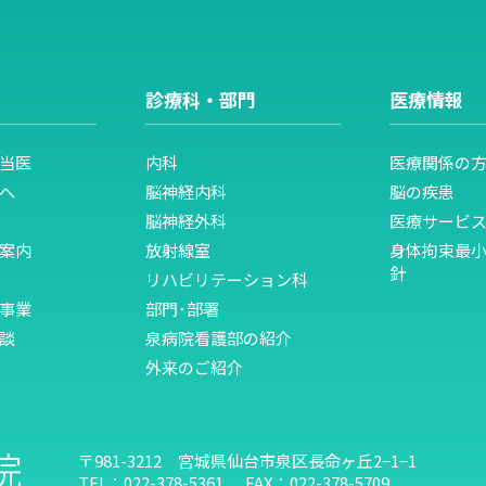
診療科・部門
医療情報
当医
内科
医療関係の
へ
脳神経内科
脳の疾患
脳神経外科
医療サービ
案内
放射線室
身体拘束最
針
リハビリテーション科
事業
部門･部署
談
泉病院看護部の紹介
外来のご紹介
〒981-3212
宮城県仙台市泉区長命ヶ丘2−1−1
TEL：
022-378-5361
FAX：022-378-5709