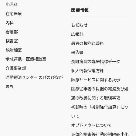
小児科
医療情報
在宅医療
内科
お知らせ
看護部
広報誌
検査室
患者の権利と義務
放射線室
報告書
地域連携・医療相談室
長町病院の臨床指標データ
介護事業部
個人情報保護方針
運動療法センター のびのびなが
医療サービスに関する掲示
まち
医療従事者の負担の軽減及び処
遇の改善に関する取組事項
初診時の「機能強化加算」につ
いて
オプトアウトについて
身体的拘束等行動の制限最小化