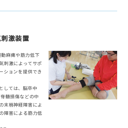
気刺激装置
、運動麻痺や筋力低下
気刺激によってサポ
ーションを提供でき
としては、脳卒中
 脊髄損傷などの中
の末梢神経障害によ
の障害による筋力低