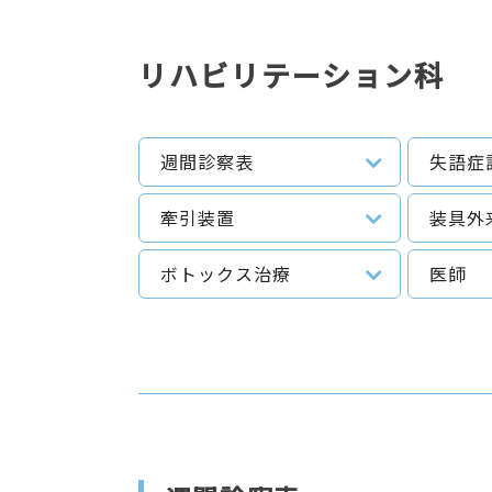
リハビリテーション科
週間診察表
失語症
牽引装置
装具外
ボトックス治療
医師