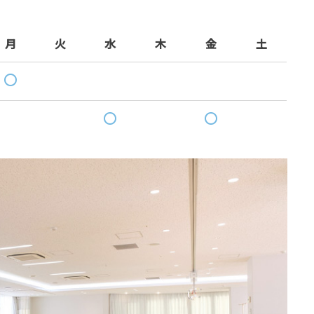
月
火
水
木
金
土