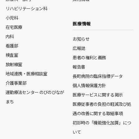
リハビリテーション科
小児科
医療情報
在宅医療
内科
お知らせ
看護部
広報誌
検査室
患者の権利と義務
放射線室
報告書
地域連携・医療相談室
長町病院の臨床指標データ
介護事業部
個人情報保護方針
運動療法センター のびのびなが
医療サービスに関する掲示
まち
医療従事者の負担の軽減及び処
遇の改善に関する取組事項
初診時の「機能強化加算」につ
いて