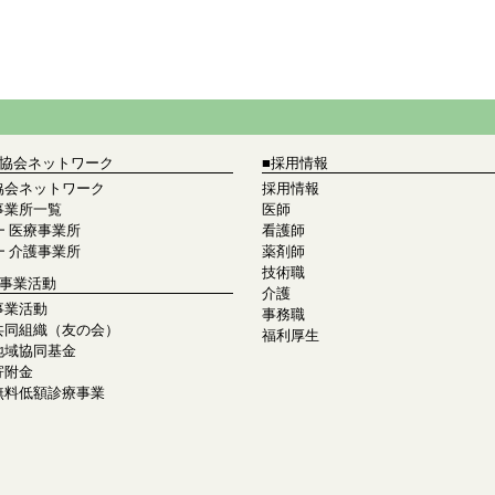
■協会ネットワーク
■採用情報
協会ネットワーク
採用情報
事業所一覧
医師
┣
医療事業所
看護師
┗
介護事業所
薬剤師
技術職
■事業活動
介護
事業活動
事務職
共同組織（友の会）
福利厚生
地域協同基金
寄附金
無料低額診療事業