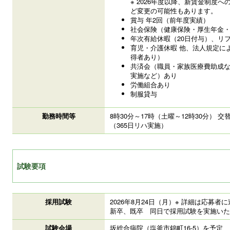
※ 2026年度以降、新賃金制度
ど変更の可能性もあります。
賞与 年2回（前年度実績）
社会保険（健康保険・厚生年金
年次有給休暇（20日付与）、リ
育児・介護休暇 他、法人規定に
得者あり）
共済会（職員・家族医療費助成
実施など）あり
労働組合あり
制服貸与
勤務時間等
8時30分～17時（土曜～12時30分） 
（365日リハ実施）
試験要項
採用試験
2026年8月24日（月）※ 詳細は応募
新卒、既卒 同日で採用試験を実施いた
試験会場
坂総合病院（塩釜市錦町16-5）を予定