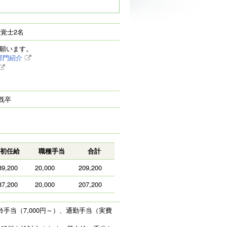
覚士2名
照願います。
部門紹介
既卒
初任給
職種手当
合計
89,200
20,000
209,200
87,200
20,000
207,200
齢手当（7,000円～）、通勤手当（実費