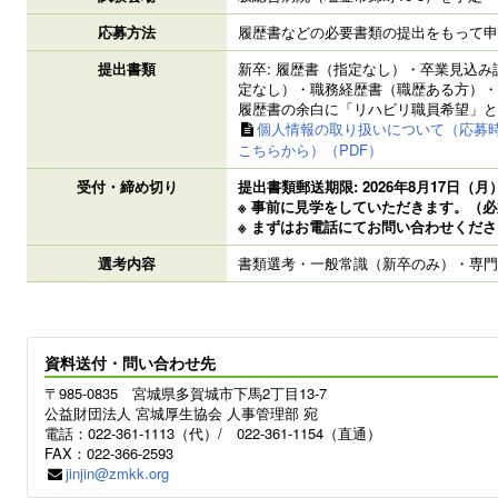
応募方法
履歴書などの必要書類の提出をもって申
提出書類
新卒: 履歴書（指定なし）・卒業見込み
定なし）・職務経歴書（職歴ある方）・
履歴書の余白に「リハビリ職員希望」と
個人情報の取り扱いについて（応募
こちらから）
受付・締め切り
提出書類郵送期限: 2026年8月17日（
※ 事前に見学をしていただきます。（
※ まずはお電話にてお問い合わせくだ
選考内容
書類選考・一般常識（新卒のみ）・専門
資料送付・問い合わせ先
〒985-0835 宮城県多賀城市下馬2丁目13-7
公益財団法人 宮城厚生協会 人事管理部 宛
電話：022-361-1113（代）/ 022-361-1154（直通）
FAX：022-366-2593
jinjin@zmkk.org