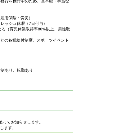
への移行を検討中のため、基本給・手当な
・雇用保険・労災）
フレッシュ休暇（7日付与）
よる（育児休業取得率80%以上、男性取
などの各種給付制度、スポーツイベント
交替制あり、転勤あり
者に追ってお知らせします。
します。