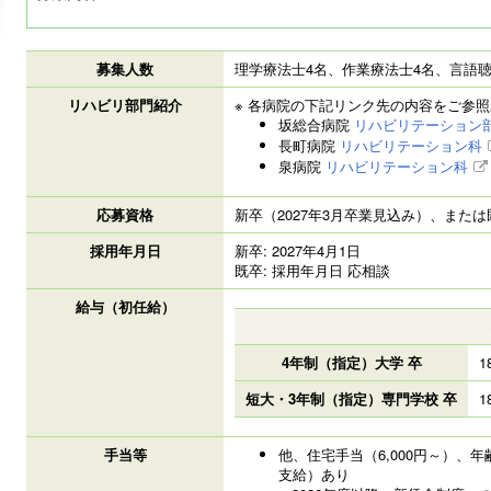
募集人数
理学療法士4名、作業療法士4名、言語聴
リハビリ部門紹介
※ 各病院の下記リンク先の内容をご参
坂総合病院
リハビリテーション
長町病院
リハビリテーション科
泉病院
リハビリテーション科
応募資格
新卒（2027年3月卒業見込み）、または
採用年月日
新卒: 2027年4月1日
既卒: 採用年月日 応相談
給与（初任給）
4年制（指定）大学 卒
1
短大・3年制（指定）専門学校 卒
1
手当等
他、住宅手当（6,000円～）、年
支給）あり