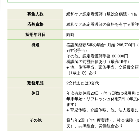
募集人数
緩和ケア認定看護師（坂総合病院）1名
応募資格
緩和ケア認定看護師の資格を有する看護
採用年月日
随時
待遇
看護師経験5年の場合: 月給 268,70
+住宅手当）
その他、認定看護師手当 20,000円
看護師の前歴評価あり（最高15年）
※ 他、住宅手当、家族手当、交通費全
（1歳まで）あり
勤務形態
2交代または3交代
休日
年次有給休暇20日（付与日数は採用月
年末年始・リフレッシュ休暇7日（年度
ます）
※ 育児休暇、介護休暇、他、法人規定
その他
賞与年2回（昨年度実績）、社会保険（
災）、共済組合、労働組合あり