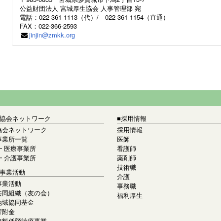
公益財団法人 宮城厚生協会 人事管理部 宛
電話：022-361-1113（代）/ 022-361-1154（直通）
FAX：022-366-2593
jinjin@zmkk.org
■協会ネットワーク
■採用情報
協会ネットワーク
採用情報
事業所一覧
医師
┣
医療事業所
看護師
┗
介護事業所
薬剤師
技術職
■事業活動
介護
事業活動
事務職
共同組織（友の会）
福利厚生
地域協同基金
寄附金
無料低額診療事業