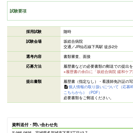
試験要項
採用試験
随時
試験会場
坂総合病院
交通／JR仙石線下馬駅 徒歩2分
選考内容
書類審査、面接
応募方法
履歴書などの必要書類の郵送での提出を
※履歴書の余白に「坂総合病院 緩和ケ
提出書類
履歴書（指定なし）・看護師免許証の写
個人情報の取り扱いについて（応募
こちらから）
必要書類をご郵送ください。
資料送付・問い合わせ先
〒985-0835 宮城県多賀城市下馬2丁目13-7