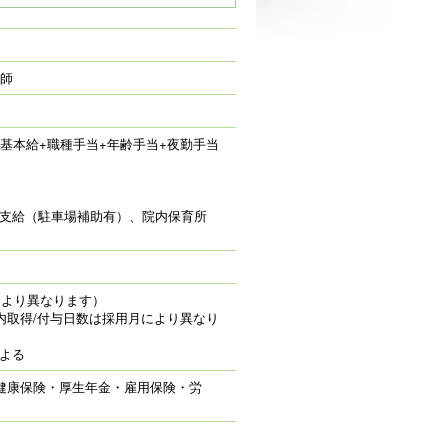
師
0円（基本給+職種手当+年齢手当+夜勤手当
額支給（駐車場補助有）、院内保育所
により異なります）
内取得/付与日数は採用月により異なり
による
健康保険・厚生年金・雇用保険・労