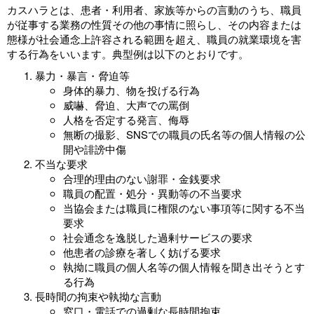
カスハラとは、患者・利用者、家族等からの言動のうち、職員
が従事する業務の性質その他の事情に照らし、その内容または
態様が社会通念上許容される範囲を超え、職員の就業環境を害
する行為をいいます。典型例は以下のとおりです。
暴力・暴言・脅迫等
身体的暴力、物を投げる行為
威嚇、脅迫、大声での罵倒
人格を否定する発言、侮辱
無断の撮影、SNSでの職員の氏名等の個人情報の公
開や誹謗中傷
不当な要求
合理的理由のない謝罪・金銭要求
職員の配置・処分・異動等の不当要求
当協会または職員に権限のない事項等に関する不当
要求
社会通念を逸脱した過剰サービスの要求
他患者の診療を著しく妨げる要求
執拗に職員の個人名等の個人情報を聞き出そうとす
る行為
長時間の拘束や執拗な言動
窓口・電話での過剰な長時間拘束