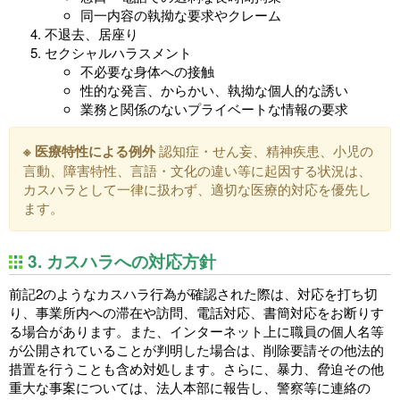
同一内容の執拗な要求やクレーム
不退去、居座り
セクシャルハラスメント
不必要な身体への接触
性的な発言、からかい、執拗な個人的な誘い
業務と関係のないプライベートな情報の要求
※ 医療特性による例外
認知症・せん妄、精神疾患、小児の
言動、障害特性、言語・文化の違い等に起因する状況は、
カスハラとして一律に扱わず、適切な医療的対応を優先し
ます。
3. カスハラへの対応方針
前記2のようなカスハラ行為が確認された際は、対応を打ち切
り、事業所内への滞在や訪問、電話対応、書簡対応をお断りす
る場合があります。また、インターネット上に職員の個人名等
が公開されていることが判明した場合は、削除要請その他法的
措置を行うことも含め対処します。さらに、暴力、脅迫その他
重大な事案については、法人本部に報告し、警察等に連絡の